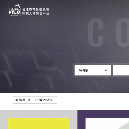
C
映演業
清除全部