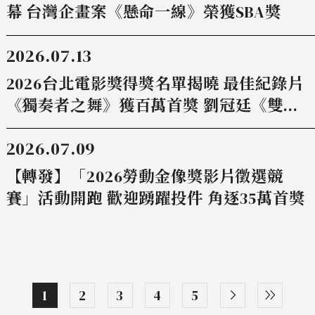
幕 台灣企畫案《懸命一線》榮獲SBA獎
2026.07.13
2026台北電影獎得獎名單揭曉 最佳紀錄片
《獨奏者之舞》獲百萬首獎 劉冠廷《雙
囍》封影帝 林怡婷《恨女的逆襲》奪影后
2026.07.09
【轉發】「2026勞動金像獎影片徵選競
賽」活動開跑 歡迎踴躍投件 角逐35萬首獎
1
2
3
4
5