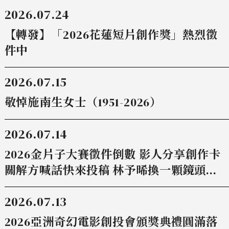
2026.07.24
【轉發】「2026花蓮短片創作獎」熱烈徵
件中
2026.07.15
敬悼施南生女士（1951-2026）
2026.07.14
2026金片子大賽徵件倒數 影人分享創作卡
關解方喊話快來投稿 林予晞換一顆鏡頭看
世界 陳哲藝 「水」到渠成靈感湧現
2026.07.13
2026亞洲奇幻電影創投會頒獎典禮圓滿落