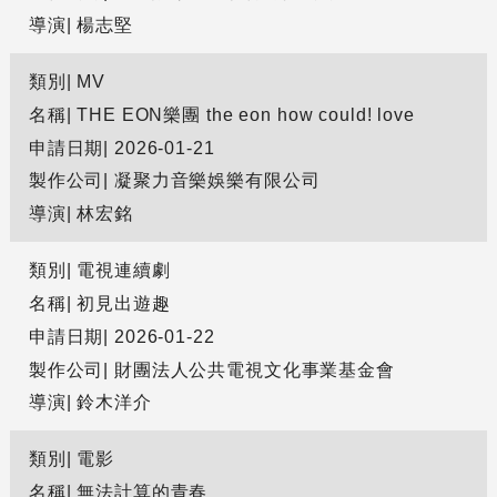
導演
楊志堅
類別
MV
名稱
THE EON樂團 the eon how could! love
申請日期
2026-01-21
製作公司
凝聚力音樂娛樂有限公司
導演
林宏銘
類別
電視連續劇
名稱
初見出遊趣
申請日期
2026-01-22
製作公司
財團法人公共電視文化事業基金會
導演
鈴木洋介
類別
電影
名稱
無法計算的青春