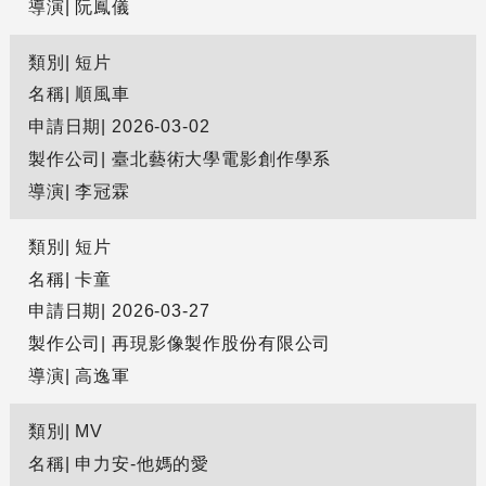
導演
阮鳳儀
類別
短片
名稱
順風車
申請日期
2026-03-02
製作公司
臺北藝術大學電影創作學系
導演
李冠霖
類別
短片
名稱
卡童
申請日期
2026-03-27
製作公司
再現影像製作股份有限公司
導演
高逸軍
類別
MV
名稱
申力安-他媽的愛