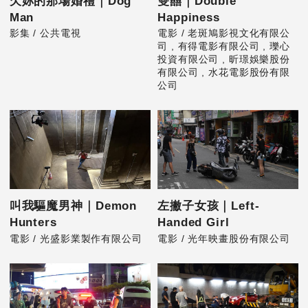
欠妳的那場婚禮｜Dog
雙囍｜Double
Man
Happiness
影集 / 公共電視
電影 / 老斑鳩影視文化有限公
司 , 有得電影有限公司 , 瓅心
投資有限公司 , 昕璟娛樂股份
有限公司 , 水花電影股份有限
公司
叫我驅魔男神｜Demon
左撇子女孩｜Left-
Hunters
Handed Girl
電影 / 光盛影業製作有限公司
電影 / 光年映畫股份有限公司