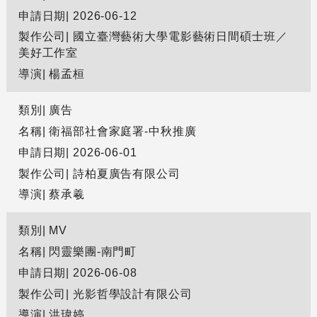
申請日期
2026-06-12
製作公司
國立臺灣藝術大學電影藝術日間碩士班／
美好工作室
導演
楊孟桓
類別
廣告
名稱
衛福部社會家庭署-中秋推廣
申請日期
2026-06-01
製作公司
詩柏夏廣告有限公司
導演
蔡承羲
類別
MV
名稱
閃靈樂團-南門町
申請日期
2026-06-08
製作公司
光影哲學設計有限公司
導演
洪瑋婷