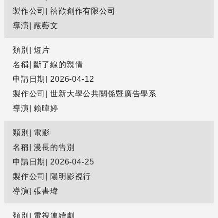
製作公司
禧歡創作有限公司
導演
嚴藝文
類別
短片
名稱
斷了線的親情
申請日期
2026-04-12
製作公司
世新大學公共關係暨廣告學系
導演
賴暐婷
類別
電影
名稱
漫長的告別
申請日期
2026-04-25
製作公司
陽明影視行
導演
張書瑋
類別
電視連續劇